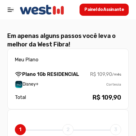
Painel do Assinante
Em apenas alguns passos você leva o
melhor da West Fibra!
Meu Plano
Plano
1Gb RESIDENCIAL
R$
109,90
/mês
Disney+
Cortesia
R$ 109,90
Total
1
2
3