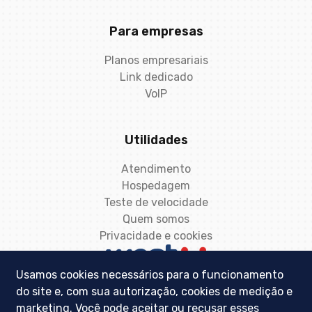
Para empresas
Planos empresariais
Link dedicado
VoIP
Utilidades
Atendimento
Hospedagem
Teste de velocidade
Quem somos
Privacidade e cookies
CENTRAL DE ATENDIMENTO
Usamos cookies necessários para o funcionamento
21 3833-9001
do site e, com sua autorização, cookies de medição e
marketing. Você pode aceitar ou recusar esses